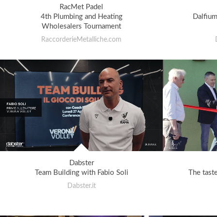
RacMet Padel
4th Plumbing and Heating
Dalfium
Wholesalers Tournament
RaccorderieMetalliche.com
Dabster
Team Building with Fabio Soli
The tast
Dabster.it