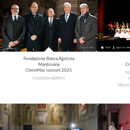
Fondazione Banca Agricola
Mantovana
Cr
ChristMas concert 2025
Sb
FondazioneBAM.it
MaryGr