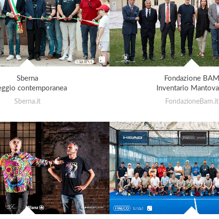
Sberna
Fondazione BA
eggio contemporanea
Inventario Mantov
Sberna.it
FondazioneBam.it