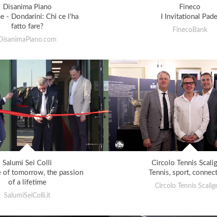
Disanima Piano
Fineco
e - Dondarini: Chi ce l'ha
I Invitational Pade
fatto fare?
FinecoBank
DisanimaPiano.com
Salumi Sei Colli
Circolo Tennis Scali
e of tomorrow, the passion
Tennis, sport, connec
of a lifetime
Circolo Tennis Scalig
SalumiSeiColli.it