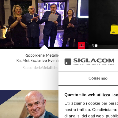
Raccorderie Metalliche
Andrea T
RacMet Exclusive Evening 2026
RaccorderieMetalliche.com
Andrea
Consenso
Questo sito web utilizza i c
Utilizziamo i cookie per perso
nostro traffico. Condividiamo 
di analisi dei dati web, pubbl