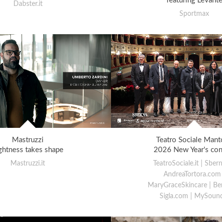
featuring Levant
Dabster.it
Sportmax
Mastruzzi
Teatro Sociale Mant
ghtness takes shape
2026 New Year's con
Mastruzzi.it
TeatroSociale.it | Sberna
AndreaTortora.com 
MaryGraceSkincare | Be
Sigla.com | MySound