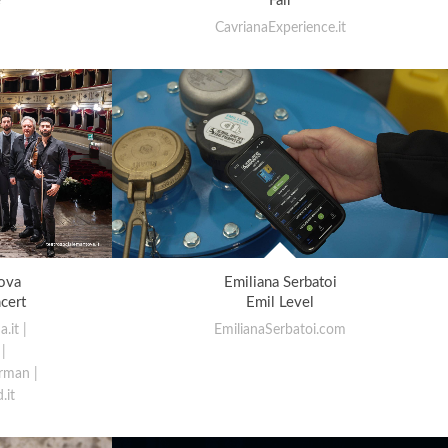
e
Fair
CavrianaExperience.it
ova
Emiliana Serbatoi
cert
Emil Level
.it |
EmilianaSerbatoi.com
|
rman |
.it