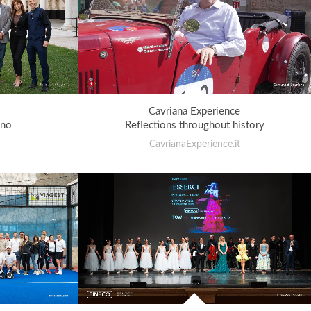
M
Cavriana Experience
ano
Reflections throughout history
CavrianaExperience.it