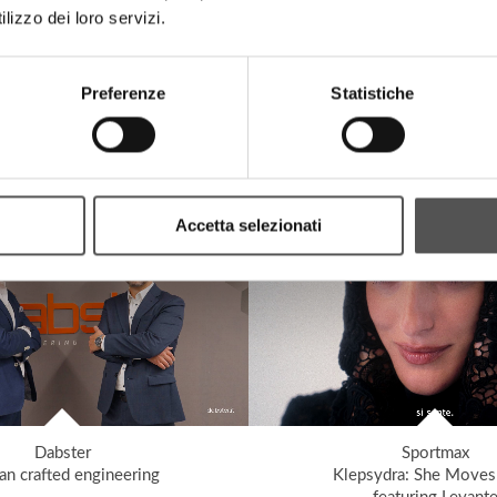
lizzo dei loro servizi.
Preferenze
Statistiche
Disanima Piano
Salumi Sei Colli
bbanesis: Transleit
From our farm to your
DisanimaPiano.com
SalumiSeiColli.it
Accetta selezionati
Dabster
Sportmax
n crafted engineering
Klepsydra: She Moves