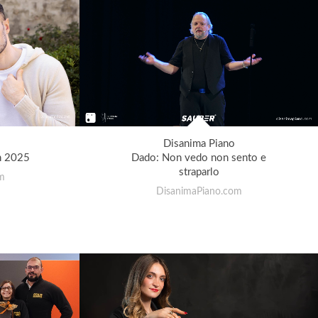
Disanima Piano
n 2025
Dado: Non vedo non sento e
straparlo
m
DisanimaPiano.com