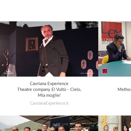
Cavriana Experience
Theatre company El Vultù - Cielo,
Method
Mia moglie!
CavrianaExperience.it