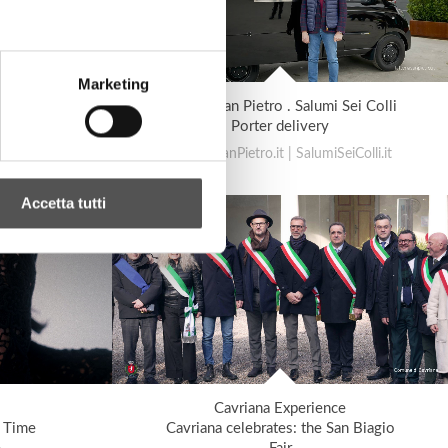
Marketing
Latteria San Pietro . Salumi Sei Colli
 table
Porter delivery
LatteriaSanPietro.it | SalumiSeiColli.it
Accetta tutti
Cavriana Experience
 Time
Cavriana celebrates: the San Biagio