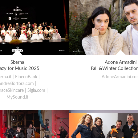
Sberna
Adone Armadini
azy for Music 2025
Fall &Winter Collectio
erna.it | FinecoBank |
AdoneArmadini.co
AndreaTortora.com |
aceSkincare | Sigla.com |
MySound.it