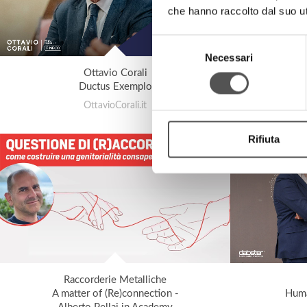
che hanno raccolto dal suo uti
Selezione
Necessari
del
Ottavio Corali
consenso
Ductus Exemplo
E
OttavioCorali.it
Rifiuta
Raccorderie Metalliche
A matter of (Re)connection -
Huma