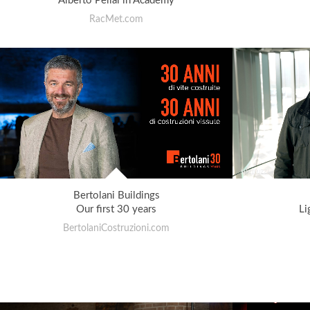
Alberto Pellai in Academy
RacMet.com
Bertolani Buildings
Our first 30 years
Li
BertolaniCostruzioni.com