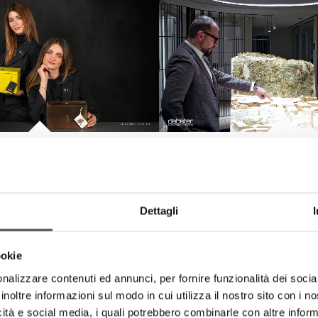
ortora . Sberna . Siglacom
Dabster
Club
Waltherpark: integration,
Easter 2026
practicality
Tortora.com | Sberna.it |
Dabster.it
Dettagli
Sigla.com
ookie
nalizzare contenuti ed annunci, per fornire funzionalità dei socia
inoltre informazioni sul modo in cui utilizza il nostro sito con i 
icità e social media, i quali potrebbero combinarle con altre inform