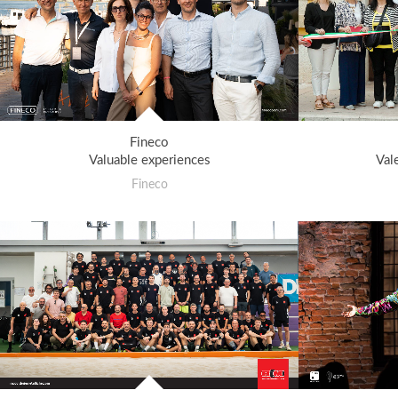
Fineco
Valuable experiences
Val
Fineco