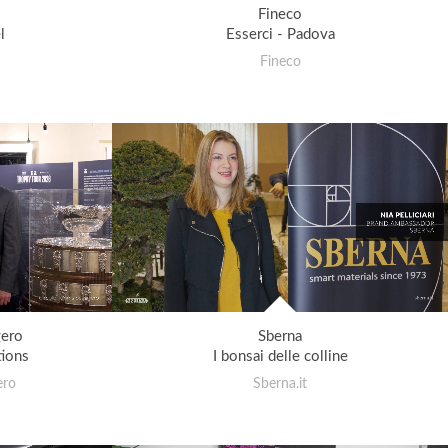
Fineco
l
Esserci - Padova
Fineco
gero
Sberna
tions
I bonsai delle colline
ero
Sberna.it