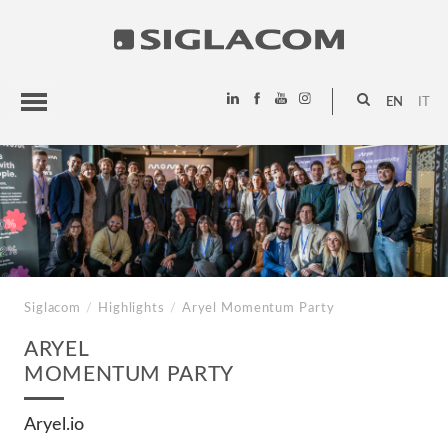
EN
IT
HIGHLIGHTS
PROJECTS
SIGLACOM
Siglacom
/
Highlights
/
Aryel
Momentum Party
ARYEL
MOMENTUM PARTY
Aryel.io