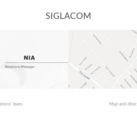
SIGLACOM
ations' team.
Map and direct