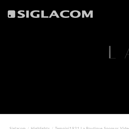
Siglacom
/
Highlights
/
Tempini1921
La Boutique Sponsor Vide