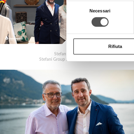
Selezione
Necessari
del
consenso
Rifiuta
Stefani Group
Stefani Group for La Boutique