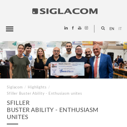
EN
IT
HIGHLIGHTS
PROJECTS
SIGLACOM
Siglacom
/
Highlights
/
Sfiller
Buster Ability - Enthusiasm unites
SFILLER
BUSTER ABILITY - ENTHUSIASM
UNITES