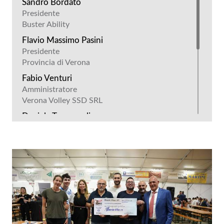
Sandro Bordato
Presidente
Buster Ability
Flavio Massimo Pasini
Presidente
Provincia di Verona
Fabio Venturi
Amministratore
Verona Volley SSD SRL
Daniele Trevenzoli
Sindaco
Villimpenta
Mauro Brunelli
Socio e Direttore Commerciale
Up Rent
Vito Mandina
Amministratore Delegato
Autoteam 9