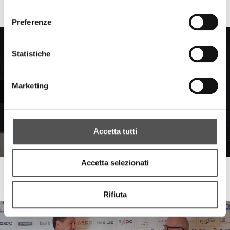
Sala&Cucina
consenso
Video recipe with Riso Nuvola
Preferenze
Statistiche
Marketing
Accetta tutti
Accetta selezionati
Sala&Cucina
A Step in the Future
Rifiuta