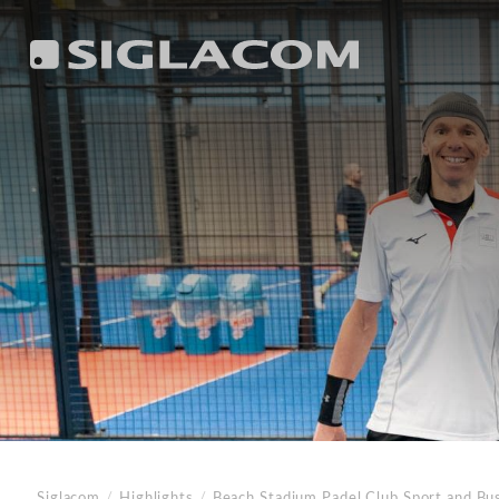
Siglacom
/
Highlights
/
Beach Stadium Padel Club
Sport and Bu