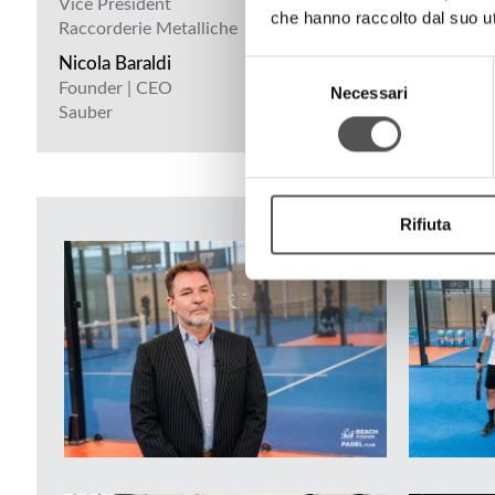
Vice President
che hanno raccolto dal suo uti
Raccorderie Metalliche
Nicola Baraldi
Selezione
Founder | CEO
Necessari
del
Sauber
consenso
Rifiuta