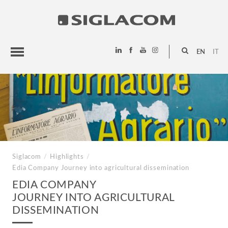
EN
IT
HIGHLIGHTS
PROJECTS
SIGLACOM
Siglacom
/
Highlights
/
Edia Company
Journey into agricultural dissemination
EDIA COMPANY
JOURNEY INTO AGRICULTURAL
DISSEMINATION