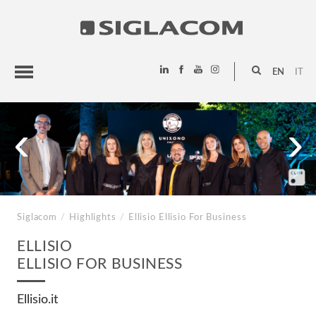
EN
IT
HIGHLIGHTS
‹
›
PROJECTS
SIGLACOM
Siglacom
/
Highlights
/
Ellisio
Ellisio For Business
ELLISIO
ELLISIO FOR BUSINESS
Ellisio.it