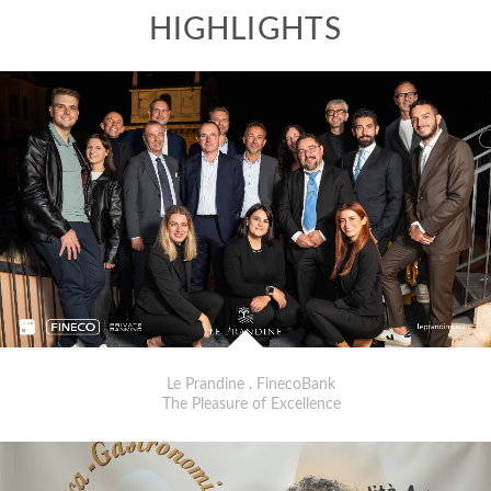
Le Prandine . FinecoBank
The Pleasure of Excellence