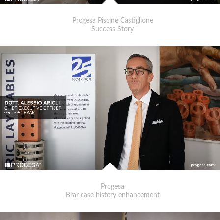
Progesa Piscine Castiglione
Success Story
Progesa
Brar case history enhancement