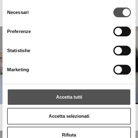
Selezione
Progesa
Necessari
del
Bando Export 4.0
consenso
Preferenze
Statistiche
Marketing
Accetta tutti
Progesa
Accetta selezionati
Canali&C certification and improvement of internal processes
Rifiuta