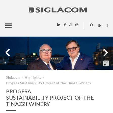
EN
IT
HIGHLIGHTS
‹
›
PROJECTS
SIGLACOM
Siglacom
/
Highlights
/
Progesa
Sustainability Project of the Tinazzi Winery
PROGESA
SUSTAINABILITY PROJECT OF THE
TINAZZI WINERY