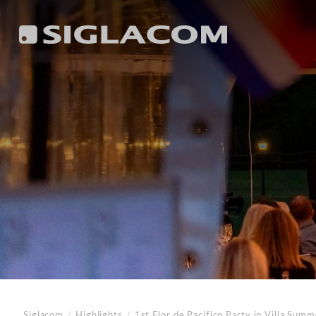
Siglacom
/
Highlights
/
1st Flor de Pacifico
Party in Villa Sum