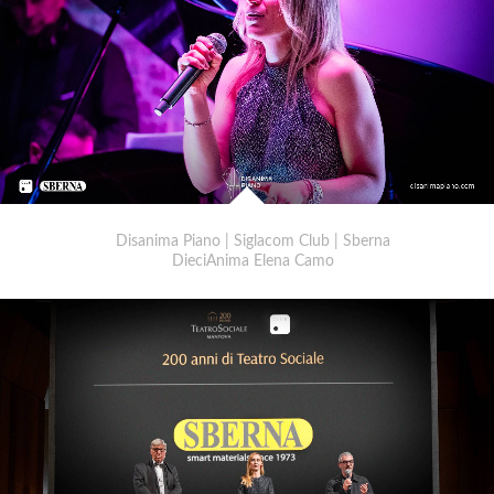
Disanima Piano | Siglacom Club | Sberna
DieciAnima Elena Camo