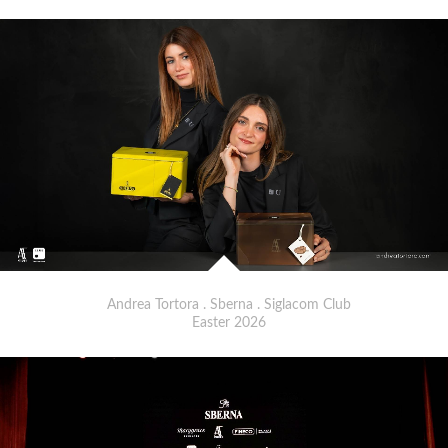
Andrea Tortora . Sberna . Siglacom Club
Easter 2026