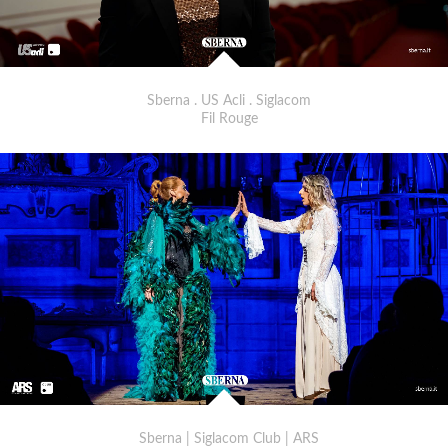
Sberna . US Acli . Siglacom
Fil Rouge
Sberna | Siglacom Club | ARS