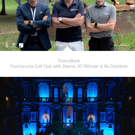
FinecoBank
Franciacorta Golf Club with Sberna, AT Pâtissier & Re Desiderio