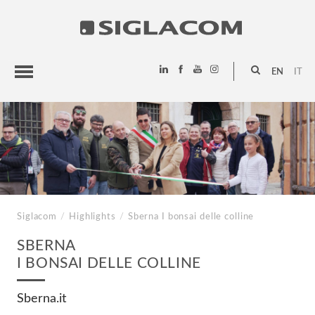
EN
IT
HIGHLIGHTS
PROJECTS
SIGLACOM
Siglacom
/
Highlights
/
Sberna
I bonsai delle colline
SBERNA
I BONSAI DELLE COLLINE
Sberna.it