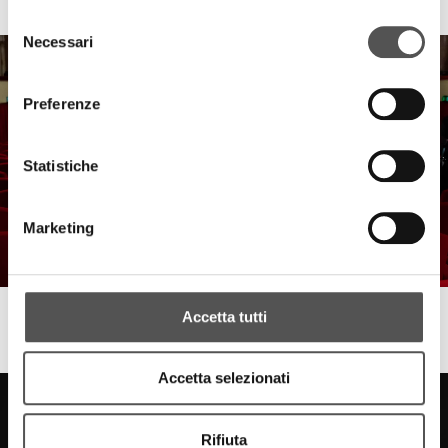
Sberna 50 concert
Selezione
Necessari
del
consenso
Preferenze
Statistiche
Marketing
Accetta tutti
FinecoBank . Sberna
La Donna Alata - 9.12.2023 Padova
Accetta selezionati
Rifiuta