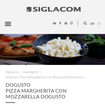
EN
IT
HIGHLIGHTS
PROJECTS
SIGLACOM
Siglacom
/
Highlights
/
DoGusto
Pizza Margherita con Mozzarella DoGusto
DOGUSTO
PIZZA MARGHERITA CON
MOZZARELLA DOGUSTO