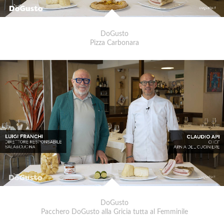
DoGusto
Pizza Carbonara
DoGusto
Pacchero DoGusto alla Gricia tutta al Femminile