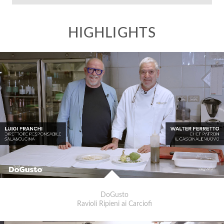
DoGusto
Ravioli Ripieni ai Carciofi