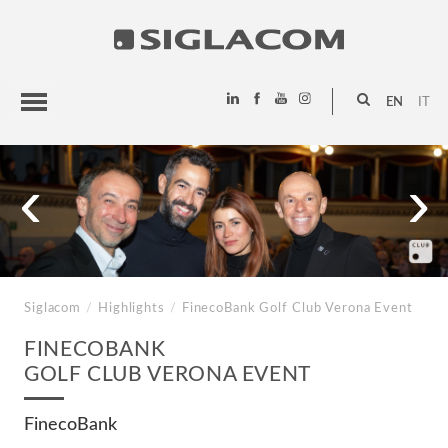
EN
IT
HIGHLIGHTS
‹
›
PROJECTS
SIGLACOM
Siglacom
/
Highlights
/
FinecoBank
Golf Club Verona Event
FINECOBANK
GOLF CLUB VERONA EVENT
FinecoBank