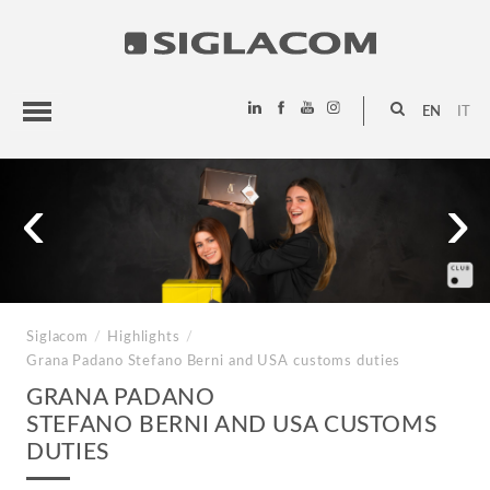
EN
IT
HIGHLIGHTS
‹
›
PROJECTS
SIGLACOM
Siglacom
/
Highlights
/
Grana Padano
Stefano Berni and USA customs duties
GRANA PADANO
STEFANO BERNI AND USA CUSTOMS
DUTIES