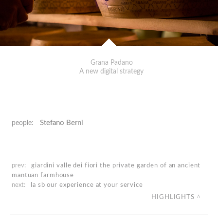
Grana Padano
A new digital strategy
Stefano Berni
people:
prev:
giardini valle dei fiori
the private garden of an ancient
mantuan farmhouse
next:
la sb
our experience at your service
HIGHLIGHTS