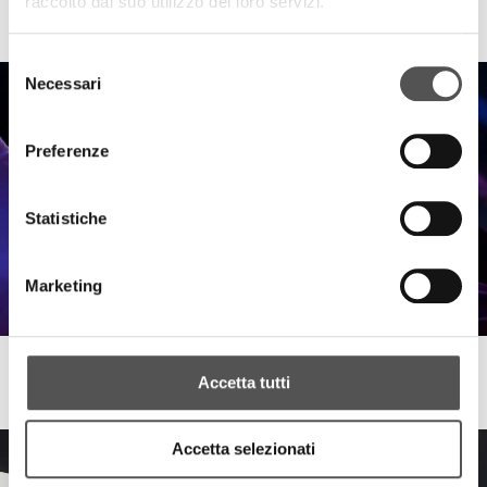
raccolto dal suo utilizzo dei loro servizi.
Mama's Beach Club 2022
Blinders Mind Of Mine
Selezione
Necessari
del
consenso
Preferenze
Statistiche
Marketing
Andrea T Mendoza
Accetta tutti
Mama's Beach Club 2022
Accetta selezionati