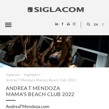
EN
IT
HIGHLIGHTS
PROJECTS
SIGLACOM
Siglacom
/
Highlights
/
Andrea T Mendoza
Mama's Beach Club 2022
ANDREA T MENDOZA
MAMA'S BEACH CLUB 2022
AndreaTMendoza.com