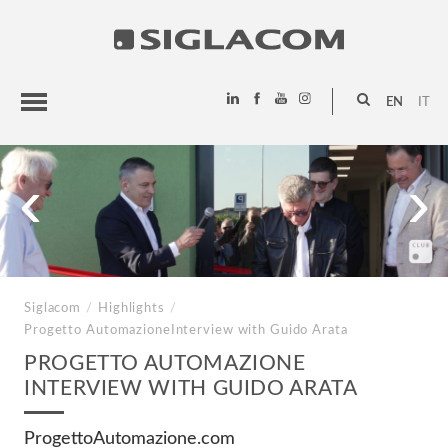
EN
IT
HIGHLIGHTS
‹
›
PROJECTS
SIGLACOM
Siglacom
/
Highlights
/
Progetto Automazione
Interview with Guido Arata
PROGETTO AUTOMAZIONE
INTERVIEW WITH GUIDO ARATA
ProgettoAutomazione.com