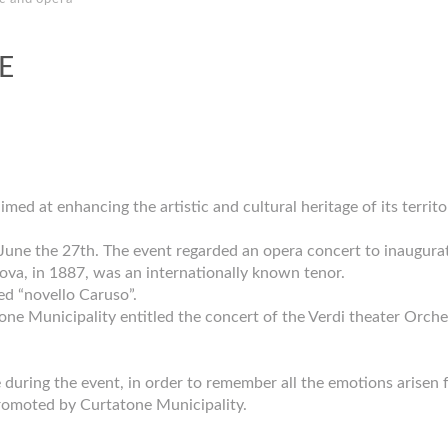
E
ed at enhancing the artistic and cultural heritage of its territo
n June the 27th. The event regarded an opera concert to inaugurat
ntova, in 1887, was an internationally known tenor.
led “novello Caruso”.
ne Municipality entitled the concert of the Verdi theater Orche
uring the event, in order to remember all the emotions arisen 
romoted by Curtatone Municipality.