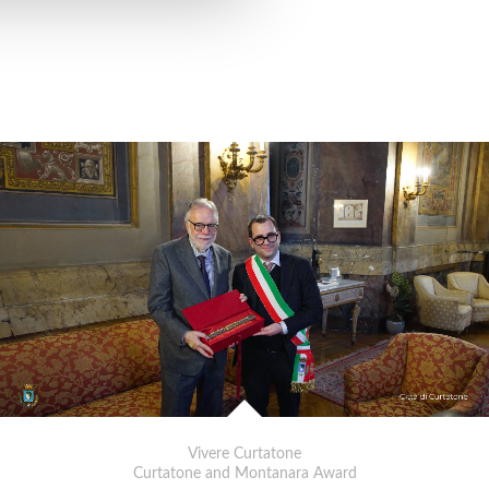
Vivere Curtatone
Curtatone and Montanara Award