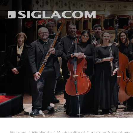
Siglacom
/
Highlights
/
Municipality of Curtatone
Arias of musi