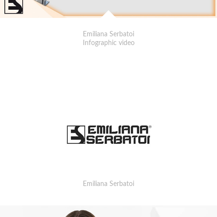
Emiliana Serbatoi
Infographic video
Emiliana Serbatoi