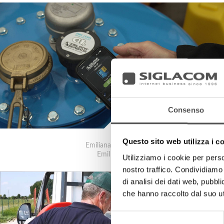
Consenso
Questo sito web utilizza i c
Emiliana Serbatoi
Emil Level
Utilizziamo i cookie per perso
nostro traffico. Condividiamo 
di analisi dei dati web, pubbl
che hanno raccolto dal suo uti
Selezione