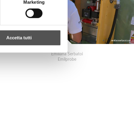
Marketing
Accetta tutti
Emiliana Serbatoi
Emilprobe