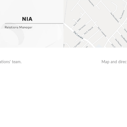
ations' team.
Map and direct