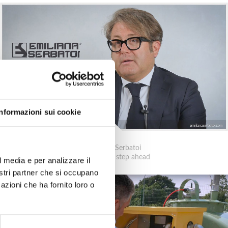
Informazioni sui cookie
Emiliana Serbatoi
Always one step ahead
l media e per analizzare il
nostri partner che si occupano
azioni che ha fornito loro o