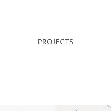
PROJECTS