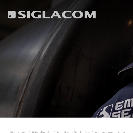
Siglacom
/
Highlights
/
Emiliana Serbatoi
A value over time