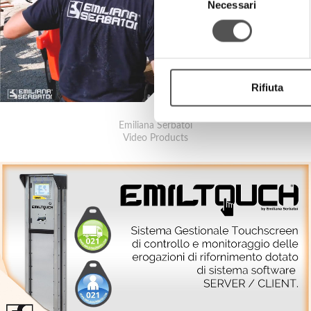
Necessari
del
consenso
Rifiuta
Emiliana Serbatoi
Video Products