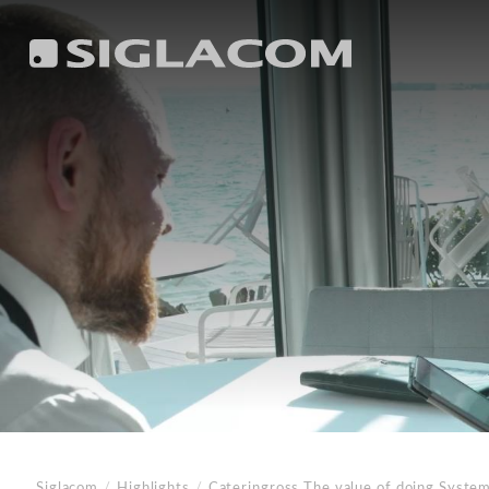
Siglacom
/
Highlights
/
Cateringross
The value of doing Syste