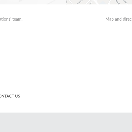
ations' team.
Map and direct
ONTACT US