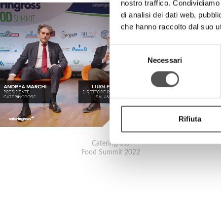
nostro traffico. Condividiamo 
di analisi dei dati web, pubbl
che hanno raccolto dal suo uti
Selezione
Necessari
del
consenso
Rifiuta
Cateringross
Food Summit 2022