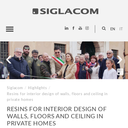
EN
IT
HIGHLIGHTS
‹
›
PROJECTS
SIGLACOM
Siglacom
/
Highlights
/
Resins for interior design of walls, floors and ceiling in
private homes
RESINS FOR INTERIOR DESIGN OF
WALLS, FLOORS AND CEILING IN
PRIVATE HOMES