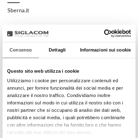
Sberna.it
Consenso
Dettagli
Informazioni sui cookie
Questo sito web utilizza i cookie
Utilizziamo i cookie per personalizzare contenuti ed
annunci, per fornire funzionalità dei social media e per
analizzare il nostro traffico. Condividiamo inoltre
informazioni sul modo in cui utilizza il nostro sito con i
nostri partner che si occupano di analisi dei dati web,
www.sberna.it
pubblicità e social media, i quali potrebbero combinarle
con altre informazioni che ha fornito loro o che hanno
Project:
raccolto dal suo utilizzo dei loro servizi.
Sberna - Resins for interior design of walls, floors and