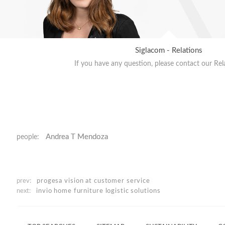
Siglacom - Relations
If you have any question, please contact our Rel
Andrea T Mendoza
people:
prev:
progesa
vision at customer service
next:
invio home
furniture logistic solutions