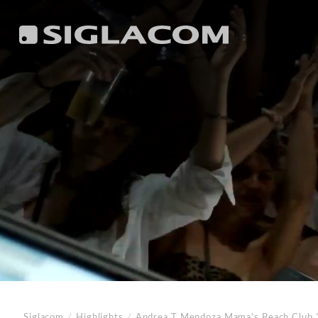
Siglacom
/
Highlights
/
Andrea T Mendoza
Mama's Beach Club