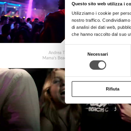
Questo sito web utilizza i c
Utilizziamo i cookie per perso
nostro traffico. Condividiamo 
di analisi dei dati web, pubbl
che hanno raccolto dal suo uti
Selezione
Andrea T Mendoza
Necessari
del
Mama's Beach Club 2022
consenso
Rifiuta