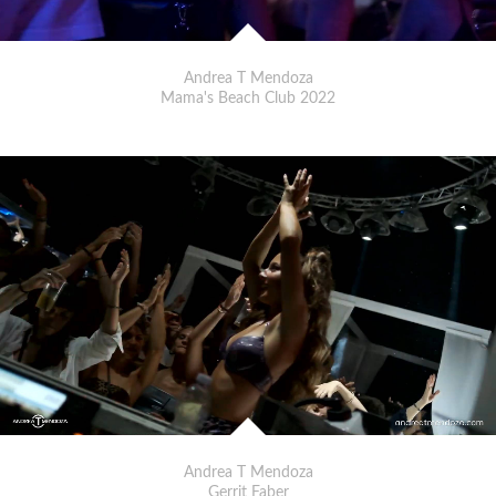
Andrea T Mendoza
Mama's Beach Club 2022
Andrea T Mendoza
Gerrit Faber