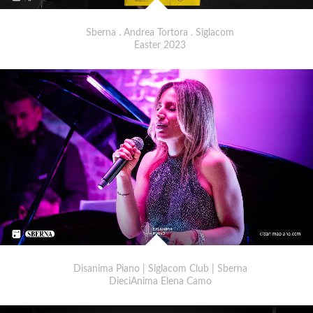
Sberna . Andrea Tortora . Siglacom
Easter 2023
Disanima Piano | Siglacom Club | Sberna
DieciAnima Elena Camo