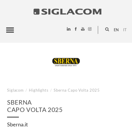
EN
IT
HIGHLIGHTS
PROJECTS
SIGLACOM
Siglacom
/
Highlights
/
Sberna
Capo Volta 2025
SBERNA
CAPO VOLTA 2025
Sberna.it