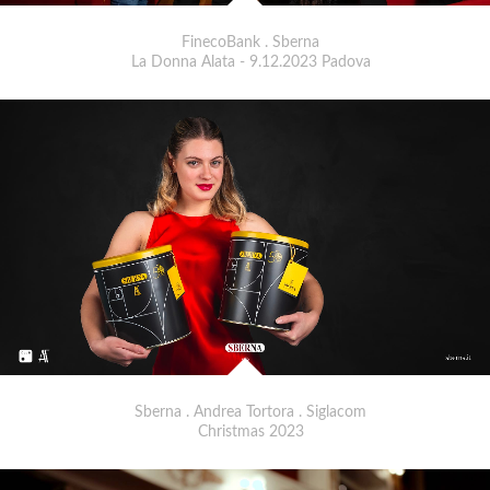
FinecoBank . Sberna
La Donna Alata - 9.12.2023 Padova
Sberna . Andrea Tortora . Siglacom
Christmas 2023