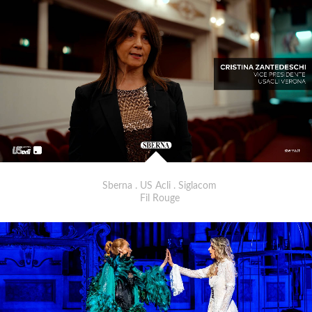
Sberna . US Acli . Siglacom
Fil Rouge