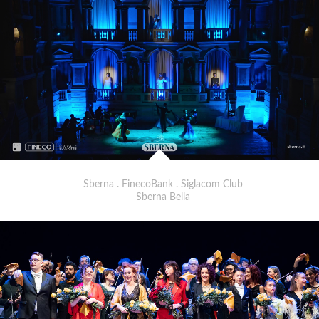
Sberna . FinecoBank . Siglacom Club
Sberna Bella