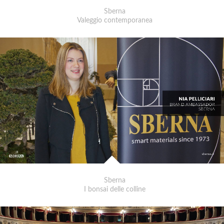
Sberna
Valeggio contemporanea
Sberna
I bonsai delle colline