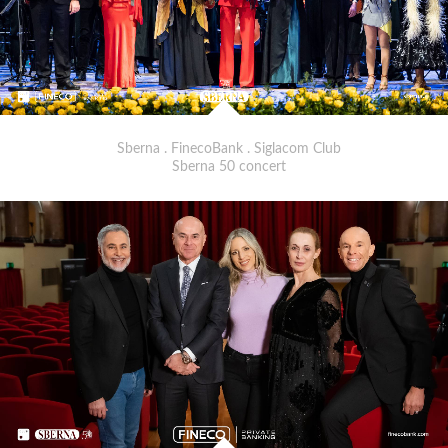
Sberna . FinecoBank . Siglacom Club
Sberna 50 concert