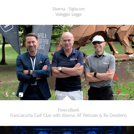
Sberna . Siglacom
Valeggio Legge
FinecoBank
Franciacorta Golf Club with Sberna, AT Pâtissier & Re Desiderio