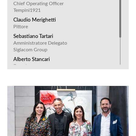
Chief Operating Officer
Tempini1921
Claudio Merighetti
Pittore
Sebastiano Tartari
Amministratore Delegato
Siglacom Group
Alberto Stancari
Founder
Ellisio
Elena Giuli
Owner
Giuli Ascensori