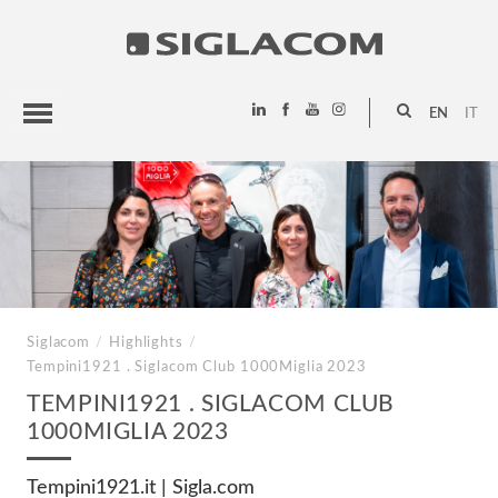
EN
IT
HIGHLIGHTS
PROJECTS
SIGLACOM
Siglacom
/
Highlights
/
Tempini1921 . Siglacom Club
1000Miglia 2023
TEMPINI1921 . SIGLACOM CLUB
1000MIGLIA 2023
Tempini1921.it | Sigla.com