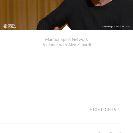
Mantua Sport Network
A dinner with Alex Zanardi
HIGHLIGHTS