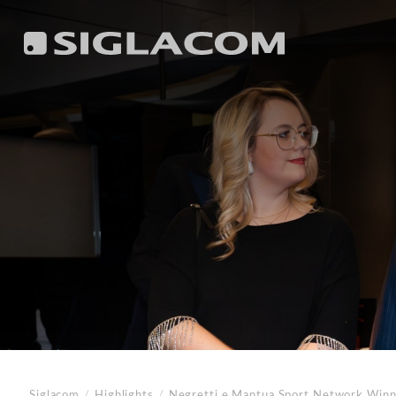
Siglacom
/
Highlights
/
Negretti e Mantua Sport Network
Winn