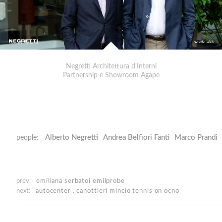
Negretti Architettura d'Interni
Partnership e Showroom Agape
Alberto Negretti
Andrea Belfiori Fanti
Marco Prandi
people:
prev:
emiliana serbatoi
emilprobe
next:
autocenter . canottieri mincio
tennis on ocno