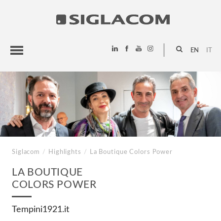
EN
IT
HIGHLIGHTS
PROJECTS
SIGLACOM
Siglacom
/
Highlights
/
La Boutique
Colors Power
LA BOUTIQUE
COLORS POWER
Tempini1921.it