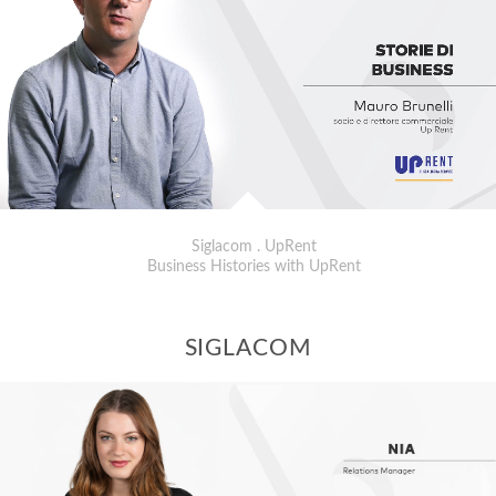
Siglacom . UpRent
Business Histories with UpRent
SIGLACOM