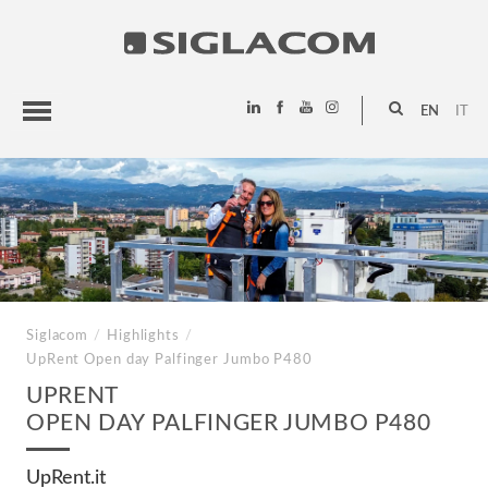
EN
IT
HIGHLIGHTS
PROJECTS
SIGLACOM
Siglacom
/
Highlights
/
UpRent
Open day Palfinger Jumbo P480
UPRENT
OPEN DAY PALFINGER JUMBO P480
UpRent.it