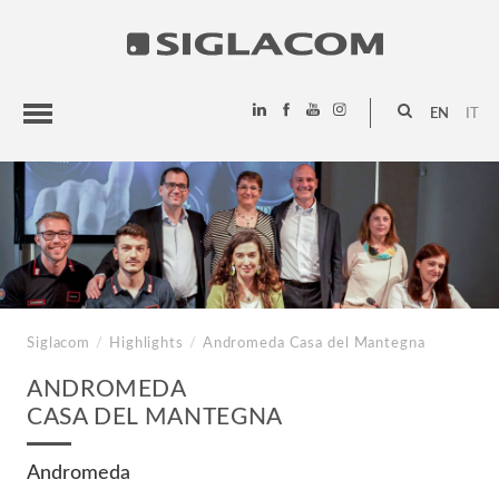
EN
IT
HIGHLIGHTS
PROJECTS
SIGLACOM
Siglacom
/
Highlights
/
Andromeda
Casa del Mantegna
ANDROMEDA
CASA DEL MANTEGNA
Andromeda