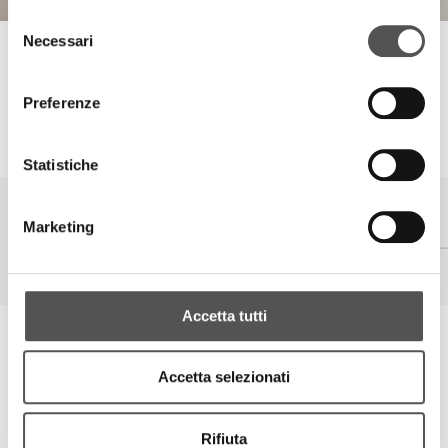
Selezione
Necessari
del
Andromeda
consenso
New Waste Tracking System: Rentri
Preferenze
SIGLACOM
Statistiche
Marketing
Accetta tutti
Siglacom - Relations
If you have any question, please contact our Relations' team.
Accetta selezionati
Rifiuta