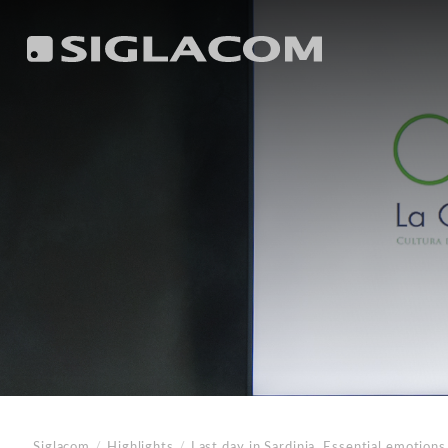
Siglacom
/
Highlights
/
Last day in Sardinia. Essential emotions