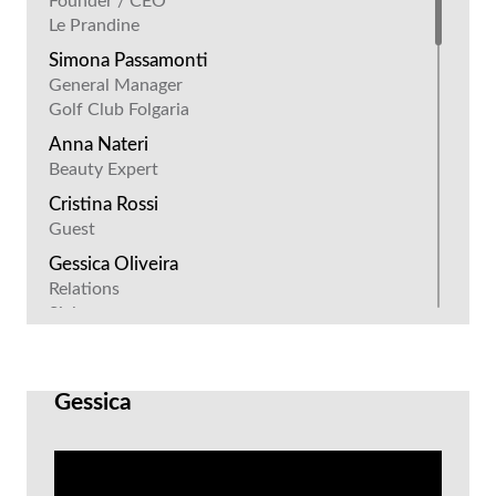
Founder / CEO
Le Prandine
Simona Passamonti
General Manager
Golf Club Folgaria
Anna Nateri
Beauty Expert
Cristina Rossi
Guest
Gessica Oliveira
Relations
Siglacom
Mauro Bergamaschi
Owner / CEO
Plastisac
Gessica
William Gambetti
CEO
Duelegs BBF Group