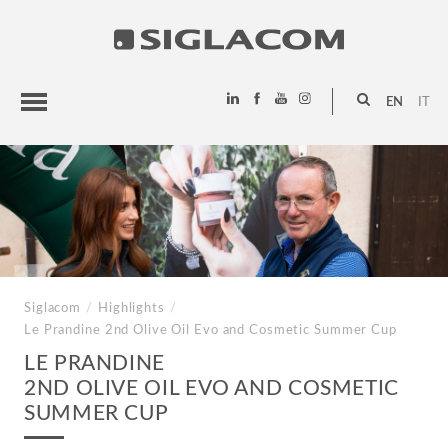
EN
IT
HIGHLIGHTS
PROJECTS
SIGLACOM
Siglacom
/
Highlights
/
Le Prandine
2nd Olive Oil Evo and Cosmetic Summer Cup
LE PRANDINE
2ND OLIVE OIL EVO AND COSMETIC
SUMMER CUP