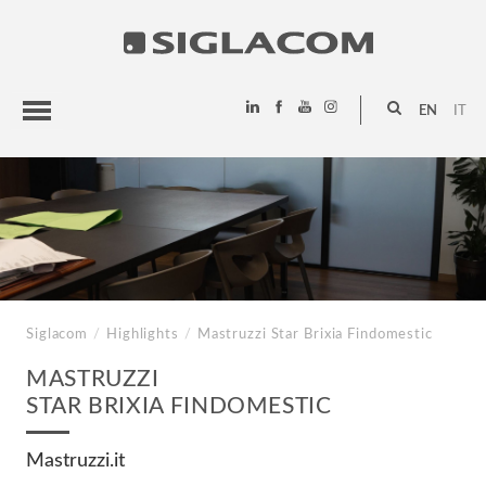
EN
IT
HIGHLIGHTS
PROJECTS
SIGLACOM
Siglacom
/
Highlights
/
Mastruzzi
Star Brixia Findomestic
MASTRUZZI
STAR BRIXIA FINDOMESTIC
Mastruzzi.it