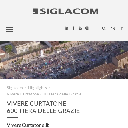
EN
IT
HIGHLIGHTS
PROJECTS
SIGLACOM
Siglacom
/
Highlights
/
Vivere Curtatone
600 Fiera delle Grazie
VIVERE CURTATONE
600 FIERA DELLE GRAZIE
VivereCurtatone.it