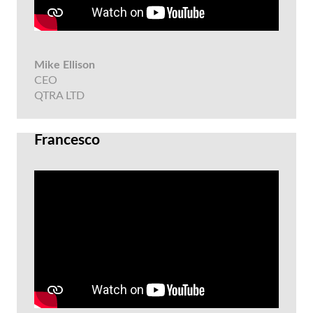
Mike Ellison
CEO
QTRA LTD
Francesco