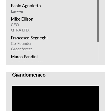
Paolo Agnoletto
Lawyer
Mike Ellison
CEO
QTRA LTD.
Francesco Segneghi
Co-Founder
Greenforest
Marco Pandini
Studio Pandini SRL
Giandomenico Allegri
Giandomenico
CEO
Futura Sistemi