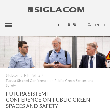
EN
IT
HIGHLIGHTS
PROJECTS
SIGLACOM
Siglacom
/
Highlights
/
Futura Sistemi
Conference on Public Green Spaces and
Safety
FUTURA SISTEMI
CONFERENCE ON PUBLIC GREEN
SPACES AND SAFETY