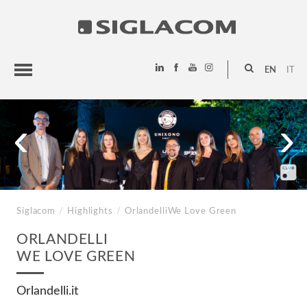
EN
IT
HIGHLIGHTS
‹
›
PROJECTS
SIGLACOM
Siglacom
/
Highlights
/
Orlandelli
We Love Green
ORLANDELLI
WE LOVE GREEN
Orlandelli.it