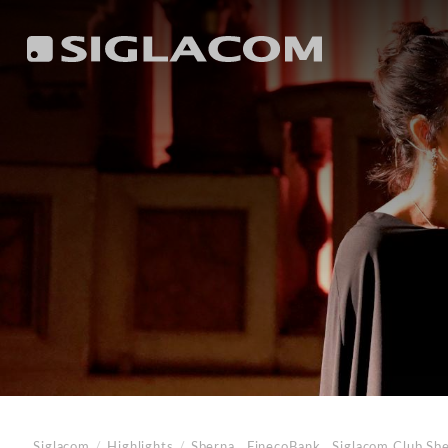
Siglacom
/
Highlights
/
Sberna . FinecoBank . Siglacom Club
Sbe