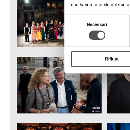
che hanno raccolto dal suo uti
Selezione
Necessari
del
consenso
Rifiuta