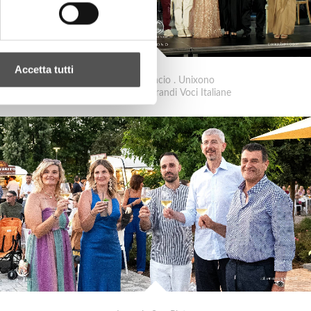
Accetta tutti
Canottieri Mincio . Unixono
Elena Camo: Le Grandi Voci Italiane