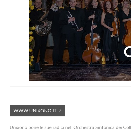
WWW.UNIXONO.IT
Unixono pone le sue radici nell'Orchestra Sinfonica dei Col