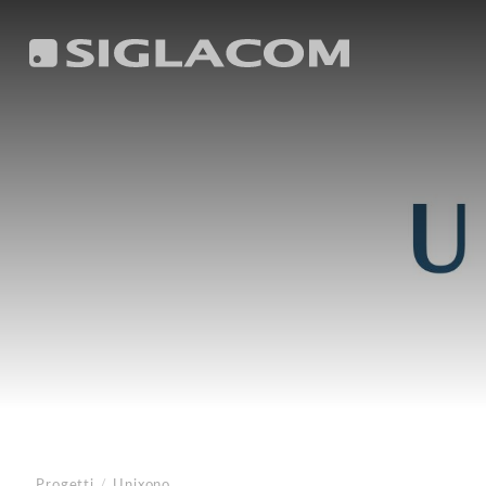
Progetti
/
Unixono