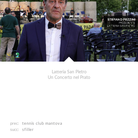
Latteria San Pietro
Un Concerto nel Prato
prec:
tennis club mantova
succ:
sfiller