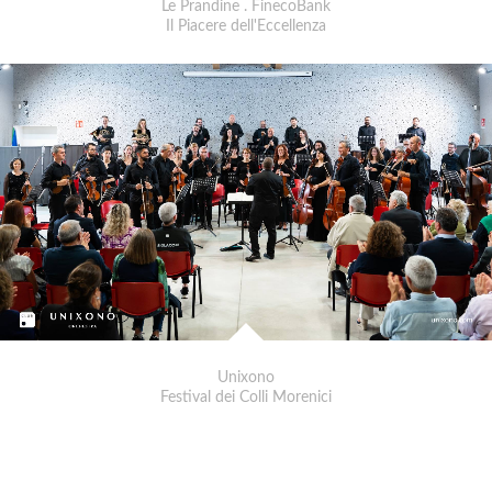
Le Prandine . FinecoBank
Il Piacere dell'Eccellenza
Unixono
Festival dei Colli Morenici