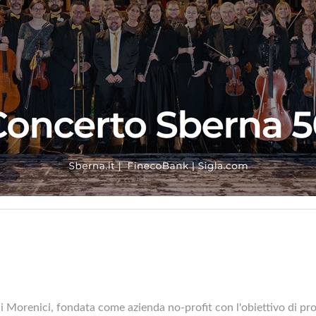
li Morenici, fondata come azienda no-profit con l'obiettivo di pr