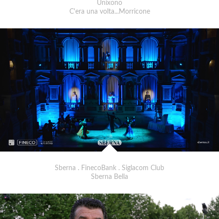
Unixono
C'era una volta...Morricone
Sberna . FinecoBank . Siglacom Club
Sberna Bella