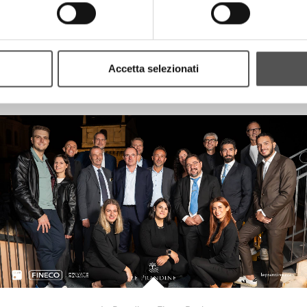
Accetta selezionati
Canottieri Mincio . Unixono
Elena Camo: Le Grandi Voci Pop