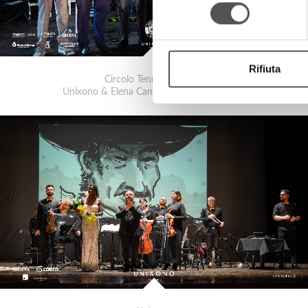
consenso
Rifiuta
Circolo Tennis Scaligero
Unixono & Elena Camo: Le Grandi Voci Pop