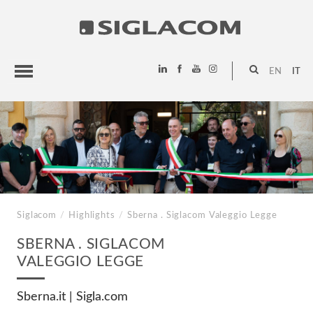
EN
IT
HIGHLIGHTS
PROGETTI
SIGLACOM
Siglacom
/
Highlights
/
Sberna . Siglacom
Valeggio Legge
SBERNA . SIGLACOM
VALEGGIO LEGGE
Sberna.it | Sigla.com