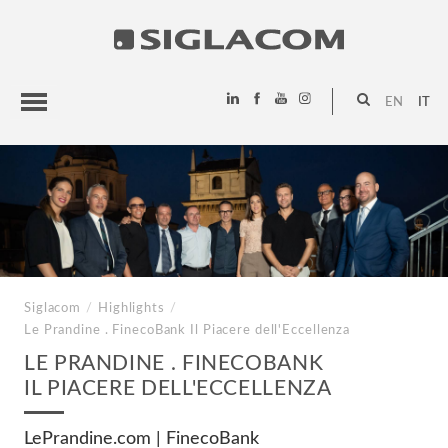
EN
IT
HIGHLIGHTS
PROGETTI
SIGLACOM
Siglacom
/
Highlights
/
Le Prandine . FinecoBank
Il Piacere dell'Eccellenza
LE PRANDINE . FINECOBANK
IL PIACERE DELL'ECCELLENZA
LePrandine.com | FinecoBank