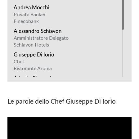
Andrea Mocchi
Private Banker
Finecobank
Alessandro Schiavon
Amministratore Delegato
Schiavon Hotels
Giuseppe Di Iorio
Chef
Ristorante Aroma
Alberto Stancari
Founder
Ellisio
Le parole dello Chef Giuseppe Di Iorio
Alessandra Carra
Commerciale
Forneria Carra
Giuseppe De Nicola
Co-Founder