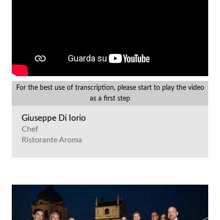
Markappa
Andrea Belfiori Fanti
Founder
Siglacom
For the best use of transcription, please start to play the video
as a first step
Giuseppe Di Iorio
Chef
Ristorante Aroma