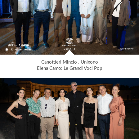
Canottieri Mincio . Unixono
Elena Camo: Le Grandi Voci Pop