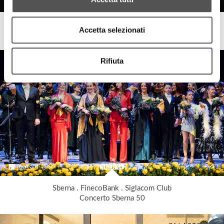
Sberna . FinecoBank . Siglacom Club
Accetta selezionati
Sberna Bella
Rifiuta
Sberna . FinecoBank . Siglacom Club
Concerto Sberna 50