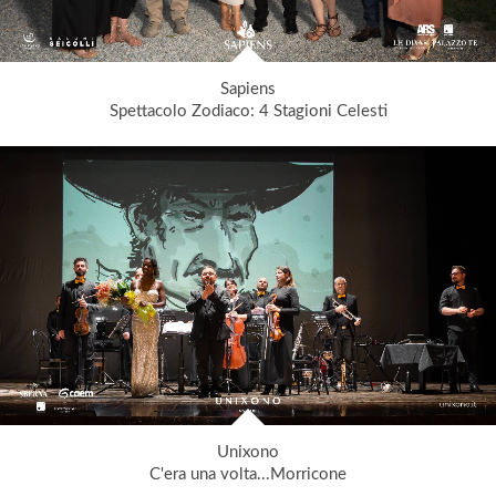
Sapiens
Spettacolo Zodiaco: 4 Stagioni Celesti
Unixono
C'era una volta...Morricone