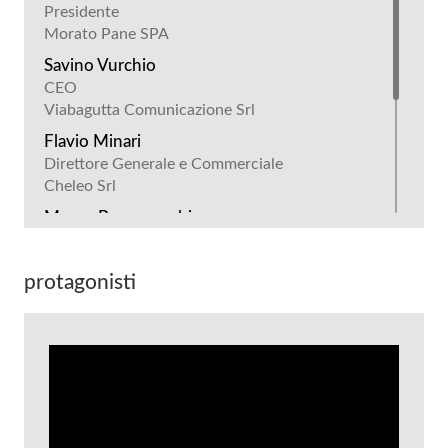
Presidente
Morato Pane SPA
Savino Vurchio
CEO
Viabagutta Comunicazione Srl
Flavio Minari
Direttore Generale e Commerciale
Cheleo Srl
Mauro Bergamaschi
Imprenditore
Sandro Tartari
protagonisti
Imprenditore
Lorenzo Dallari
Editorial & Communication Director
Lega Serie A