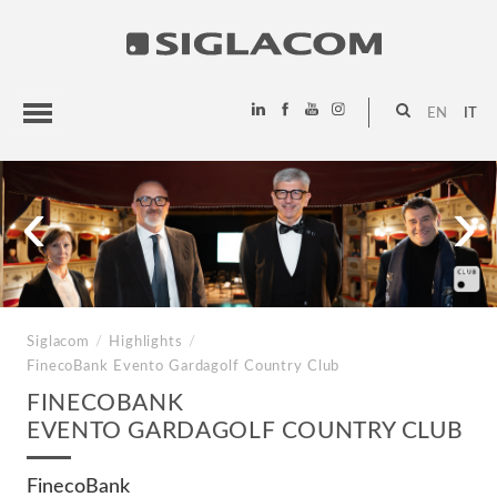
EN
IT
HIGHLIGHTS
‹
›
PROGETTI
SIGLACOM
Siglacom
/
Highlights
/
FinecoBank
Evento Gardagolf Country Club
FINECOBANK
EVENTO GARDAGOLF COUNTRY CLUB
FinecoBank