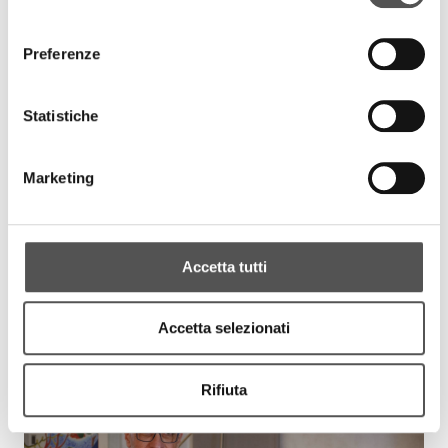
consenso
VIDEO INTERVISTE VERTICALI
Preferenze
Statistiche
Marketing
Accetta tutti
MadeHSE - Gruppo Marcegaglia
Accetta selezionati
Antonio Marcegaglia
MadeHSE.com
Rifiuta