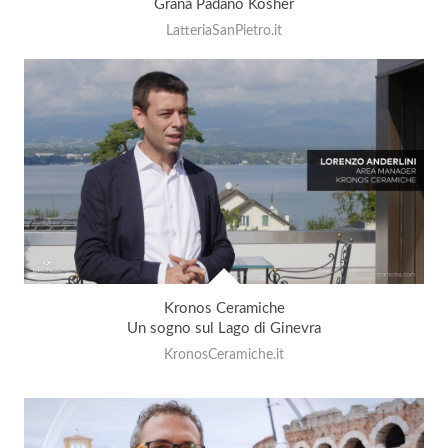
Grana Padano Kosher
LatteriaSanPietro.it
Kronos Ceramiche
Un sogno sul Lago di Ginevra
KronosCeramiche.it