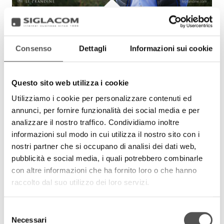
Le Prandine
A Golden Dream
LePrandine.com
Consenso
Dettagli
Informazioni sui cookie
Questo sito web utilizza i cookie
Utilizziamo i cookie per personalizzare contenuti ed
annunci, per fornire funzionalità dei social media e per
analizzare il nostro traffico. Condividiamo inoltre
informazioni sul modo in cui utilizza il nostro sito con i
nostri partner che si occupano di analisi dei dati web,
pubblicità e social media, i quali potrebbero combinarle
con altre informazioni che ha fornito loro o che hanno
Demiart.com
raccolto dal suo utilizzo dei loro servizi.
L'arte della scultura in legno
Demi-art.com
Selezione
Necessari
del