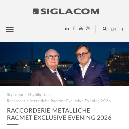
EN
IT
HIGHLIGHTS
PROGETTI
SIGLACOM
Siglacom
/
Highlights
/
Raccorderie Metalliche
RacMet Exclusive Evening 2026
RACCORDERIE METALLICHE
RACMET EXCLUSIVE EVENING 2026