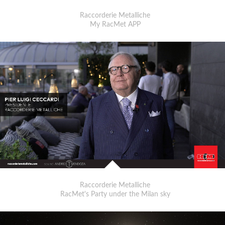
Raccorderie Metalliche
My RacMet APP
Raccorderie Metalliche
RacMet's Party under the Milan sky