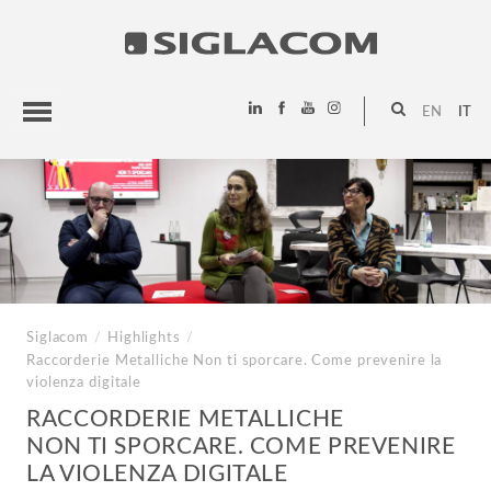
EN
IT
HIGHLIGHTS
PROGETTI
SIGLACOM
Siglacom
/
Highlights
/
Raccorderie Metalliche
Non ti sporcare. Come prevenire la
violenza digitale
RACCORDERIE METALLICHE
NON TI SPORCARE. COME PREVENIRE
LA VIOLENZA DIGITALE