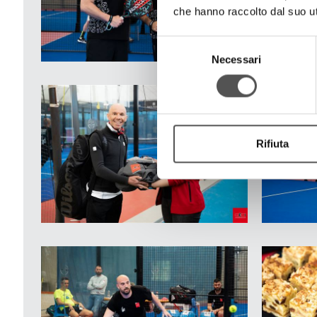
che hanno raccolto dal suo uti
Alberto Mussa
Titolare
Selezione
Epicedio
Necessari
del
Alessandro Lazzaro
consenso
Installatore
Epicedio
Umberto Bardi Pressiani
Agente di Vendita
Rifiuta
Pressiani
Matteo Avanzi
Technical Sales Account
Raccorderie Metalliche
Simone Brutti
Responsabile Vendite
Vaporusa
Massimiliano Gabbi
Head of Sales Italy