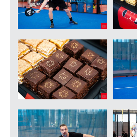
Raccorderie Metalliche
Guido Ceccardi
Vice Presidente
Raccorderie Metalliche