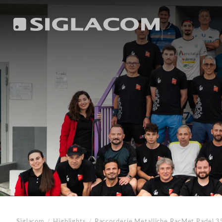
Siglacom
/
Highlights
/
Raccorderie Metalliche
RacMet Padel 3° 