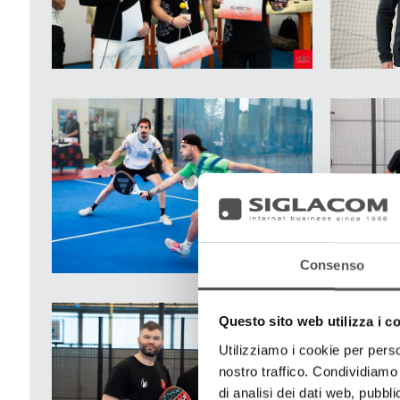
Giordano Ezio
Installatore
IDROTERM
Michele Liverani
Titolare
Condizionati
Alessandro Lattanzio
Installatore
Eurocofir
Umberto Bardi Pressiani
Agente di Vendita
Pressiani
Consenso
Enrico Licini
Agente di Vendita
Questo sito web utilizza i c
Pressiani
Utilizziamo i cookie per perso
Andrea Setti
nostro traffico. Condividiamo 
Area Manager
di analisi dei dati web, pubbl
SVAI