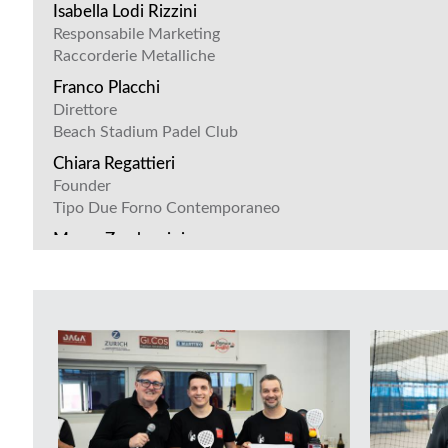
Isabella Lodi Rizzini
Responsabile Marketing
Raccorderie Metalliche
Franco Placchi
Direttore
Beach Stadium Padel Club
Chiara Regattieri
Founder
Tipo Due Forno Contemporaneo
Marco Zambonini
Project Manager
Pederzani Impianti
Michele Pederzani
Founder
Pederzani Impianti
Edoardo Giaccardi
Agente di Vendita
IDROTERM