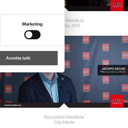
Raccorderie Metalliche
Marketing
RacMet Day 2025
Accetta tutti
Raccorderie Metalliche
Sola-Mente