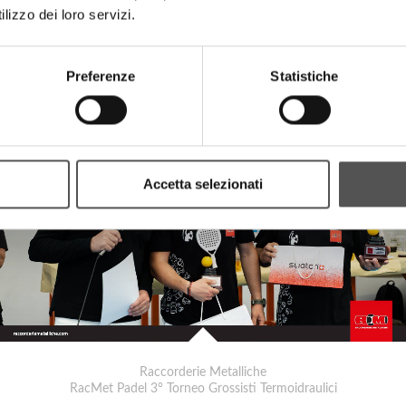
lizzo dei loro servizi.
Raccorderie Metalliche
Preferenze
Statistiche
La prevenzione come forma di detox
Accetta selezionati
Raccorderie Metalliche
RacMet Padel 3° Torneo Grossisti Termoidraulici