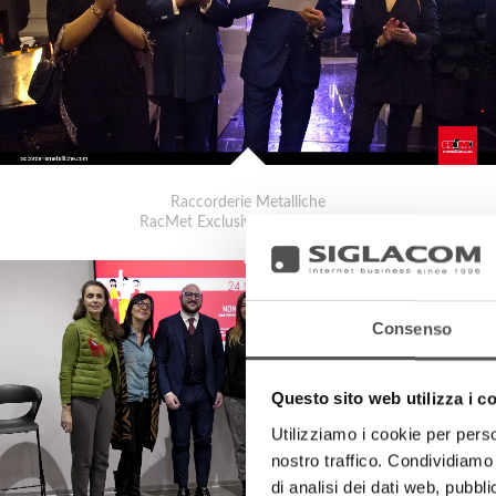
Elena Cremon
Collaboratrice
Raccorderie Metalliche
Cristian Frigeri
Collaboratore
Raccorderie Metalliche
Erika Bacchi
Raccorderie Metalliche
Collaboratrice
RacMet Exclusive Evening 2026
Raccorderie Metalliche
Joao De Sousa Silva
Collaboratore
Raccorderie Metalliche
Consenso
Qamil Myrtezai
Collaboratore
Questo sito web utilizza i c
Raccorderie Metalliche
Utilizziamo i cookie per perso
Petrit Lelaj
nostro traffico. Condividiamo 
Collaboratore
di analisi dei dati web, pubbl
Raccorderie Metalliche