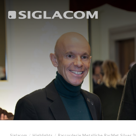
Siglacom
/
Highlights
/
Raccorderie Metalliche
RacMet Silver 