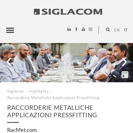
EN
IT
HIGHLIGHTS
‹
›
PROGETTI
SIGLACOM
Siglacom
/
Highlights
/
Raccorderie Metalliche
Applicazioni Pressfitting
RACCORDERIE METALLICHE
APPLICAZIONI PRESSFITTING
RacMet.com