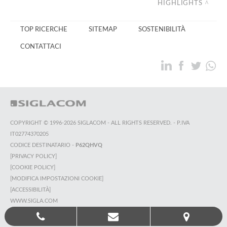
HIGHLIGHTS
TOP RICERCHE
SITEMAP
SOSTENIBILITÀ
CONTATTACI
COPYRIGHT © 1996-2026 SIGLACOM - ALL RIGHTS RESERVED. - P.IVA
IT02774370205
CODICE DESTINATARIO -
P62QHVQ
[PRIVACY POLICY]
[COOKIE POLICY]
[MODIFICA IMPOSTAZIONI COOKIE]
[ACCESSIBILITÀ]
WWW.SIGLA.COM