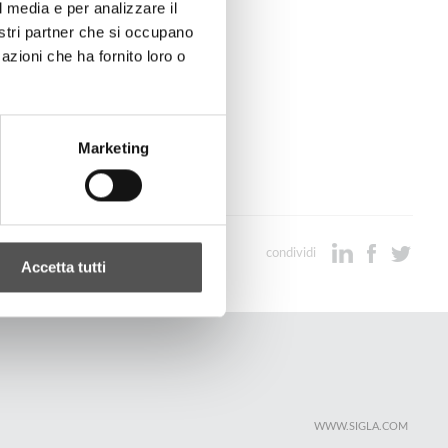
l media e per analizzare il
nostri partner che si occupano
azioni che ha fornito loro o
Marketing
condividi
Accetta tutti
WWW.SIGLA.COM