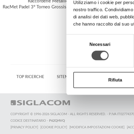
Raccorderie Metalliche
Ra
Utilizziamo i cookie per perso
RacMet Padel 3° Torneo Grossisti Termoidraulici
2° Torneo Pade
nostro traffico. Condividiamo 
di analisi dei dati web, pubbl
che hanno raccolto dal suo uti
Selezione
Necessari
del
consenso
TOP RICERCHE
SITEMAP
SOSTENIBILITÀ
CON
Rifiuta
COPYRIGHT © 1996-2026 SIGLACOM - ALL RIGHTS RESERVED. - P.IVA IT0277437
CODICE DESTINATARIO -
P62QHVQ
[PRIVACY POLICY]
[COOKIE POLICY]
[MODIFICA IMPOSTAZIONI COOKIE]
[ACC