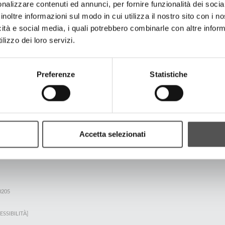
ccorderie Metalliche
nalizzare contenuti ed annunci, per fornire funzionalità dei socia
l Grossisti Termoidraulici 2024
inoltre informazioni sul modo in cui utilizza il nostro sito con i 
icità e social media, i quali potrebbero combinarle con altre inform
lizzo dei loro servizi.
TUTTI GLI HIGHLIGHTS
Preferenze
Statistiche
TATTACI
Accetta selezionati
0205
ESSIBILITÀ]