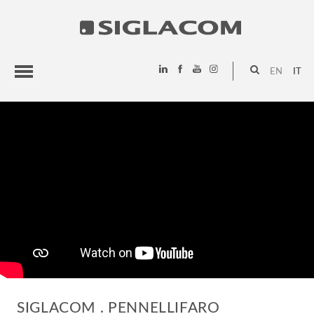
EN
IT
HIGHLIGHTS
PROGETTI
SIGLACOM
SIGLACOM . PENNELLIFARO