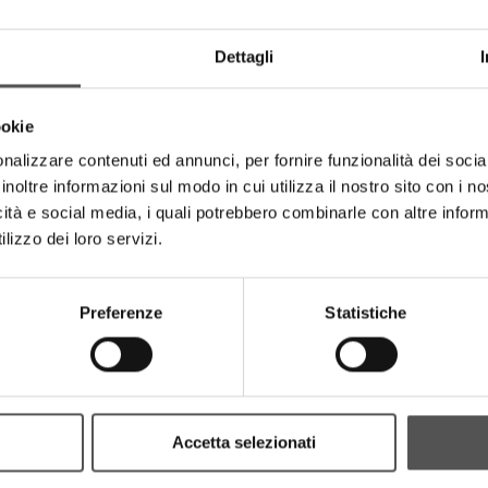
HIGHLIGHTS
Dettagli
ookie
nalizzare contenuti ed annunci, per fornire funzionalità dei socia
inoltre informazioni sul modo in cui utilizza il nostro sito con i 
icità e social media, i quali potrebbero combinarle con altre inform
lizzo dei loro servizi.
Preferenze
Statistiche
Ellisio.it
Tempini1921
o For Business Siglacom
Dinner Party 2024 - Castell
Accetta selezionati