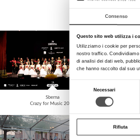
Consenso
Questo sito web utilizza i c
Utilizziamo i cookie per perso
nostro traffico. Condividiamo 
di analisi dei dati web, pubbl
che hanno raccolto dal suo uti
Selezione
Necessari
del
Sberna
consenso
Crazy for Music 2025
Ellisi
Rifiuta