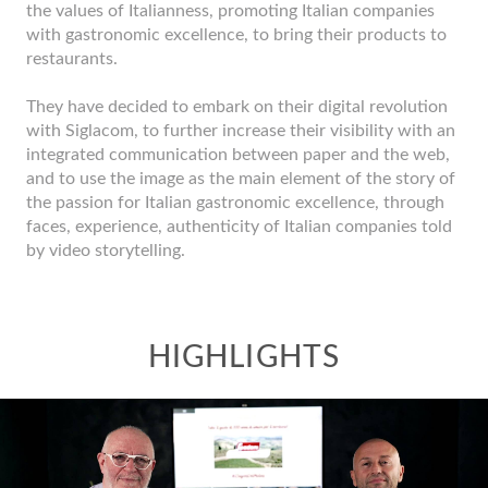
the values ​​of Italianness, promoting Italian companies
with gastronomic excellence, to bring their products to
restaurants.
They have decided to embark on their digital revolution
with Siglacom, to further increase their visibility with an
integrated communication between paper and the web,
and to use the image as the main element of the story of
the passion for Italian gastronomic excellence, through
faces, experience, authenticity of Italian companies told
by video storytelling.