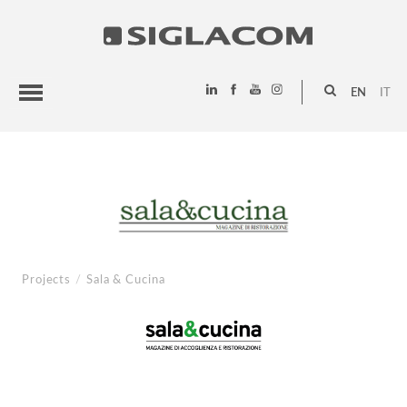
EN
IT
HIGHLIGHTS
PROJECTS
SIGLACOM
Projects
/
Sala & Cucina