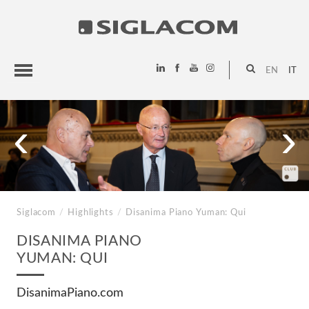
EN
IT
HIGHLIGHTS
‹
›
PROGETTI
SIGLACOM
Siglacom
/
Highlights
/
Disanima Piano
Yuman: Qui
DISANIMA PIANO
YUMAN: QUI
DisanimaPiano.com